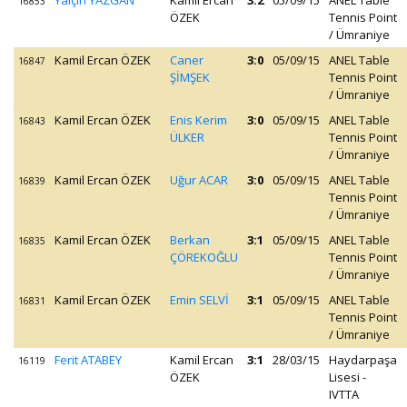
Yalçın YAZGAN
Kamil Ercan
3:2
05/09/15
ANEL Table
16853
ÖZEK
Tennis Point
/ Ümraniye
Kamil Ercan ÖZEK
Caner
3:0
05/09/15
ANEL Table
16847
ŞİMŞEK
Tennis Point
/ Ümraniye
Kamil Ercan ÖZEK
Enis Kerim
3:0
05/09/15
ANEL Table
16843
ÜLKER
Tennis Point
/ Ümraniye
Kamil Ercan ÖZEK
Uğur ACAR
3:0
05/09/15
ANEL Table
16839
Tennis Point
/ Ümraniye
Kamil Ercan ÖZEK
Berkan
3:1
05/09/15
ANEL Table
16835
ÇÖREKOĞLU
Tennis Point
/ Ümraniye
Kamil Ercan ÖZEK
Emin SELVİ
3:1
05/09/15
ANEL Table
16831
Tennis Point
/ Ümraniye
Ferit ATABEY
Kamil Ercan
3:1
28/03/15
Haydarpaşa
16119
ÖZEK
Lisesi -
IVTTA