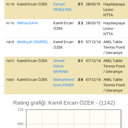
Kamil Ercan ÖZEK
Kenan
3:1
28/03/15
Haydarpaşa
16118
YENİLEYEN
Lisesi -
IVTTA
Mithat KAYA
Kamil Ercan
3:2
28/03/15
Haydarpaşa
16116
ÖZEK
Lisesi -
IVTTA
Melikşah DEMİREL
Kamil Ercan
3:1
07/12/14
ANEL Table
15878
ÖZEK
Tennis Point
/ Ümraniye
Kamil Ercan ÖZEK
Ahmet
3:1
07/12/14
ANEL Table
15875
Fehmi
Tennis Point
BAYRAM
/ Ümraniye
Kamil Ercan ÖZEK
Muhammed
3:0
07/12/14
ANEL Table
15869
Enes PEKER
Tennis Point
/ Ümraniye
Rating grafiği: Kamil Ercan ÖZEK - (1142)
724
690