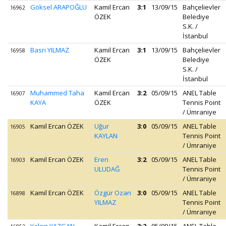
Göksel ARAPOĞLU
Kamil Ercan
3:1
13/09/15
Bahçelievler
16962
ÖZEK
Belediye
S.K. /
İstanbul
Basri YILMAZ
Kamil Ercan
3:1
13/09/15
Bahçelievler
16958
ÖZEK
Belediye
S.K. /
İstanbul
Muhammed Taha
Kamil Ercan
3:2
05/09/15
ANEL Table
16907
KAYA
ÖZEK
Tennis Point
/ Ümraniye
Kamil Ercan ÖZEK
Uğur
3:0
05/09/15
ANEL Table
16905
KAYLAN
Tennis Point
/ Ümraniye
Kamil Ercan ÖZEK
Eren
3:2
05/09/15
ANEL Table
16903
ULUDAĞ
Tennis Point
/ Ümraniye
Kamil Ercan ÖZEK
Özgür Ozan
3:0
05/09/15
ANEL Table
16898
YILMAZ
Tennis Point
/ Ümraniye