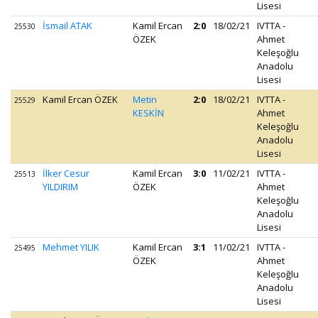
Lisesi
İsmail ATAK
Kamil Ercan
2:0
18/02/21
IVTTA -
25530
ÖZEK
Ahmet
Keleşoğlu
Anadolu
Lisesi
Kamil Ercan ÖZEK
Metin
2:0
18/02/21
IVTTA -
25529
KESKİN
Ahmet
Keleşoğlu
Anadolu
Lisesi
İlker Cesur
Kamil Ercan
3:0
11/02/21
IVTTA -
25513
YILDIRIM
ÖZEK
Ahmet
Keleşoğlu
Anadolu
Lisesi
Mehmet YILIK
Kamil Ercan
3:1
11/02/21
IVTTA -
25495
ÖZEK
Ahmet
Keleşoğlu
Anadolu
Lisesi