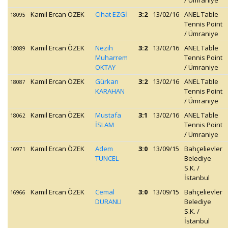
/ Ümraniye
Kamil Ercan ÖZEK
Cihat EZGİ
3:2
13/02/16
ANEL Table
18095
Tennis Point
/ Ümraniye
Kamil Ercan ÖZEK
Nezih
3:2
13/02/16
ANEL Table
18089
Muharrem
Tennis Point
OKTAY
/ Ümraniye
Kamil Ercan ÖZEK
Gürkan
3:2
13/02/16
ANEL Table
18087
KARAHAN
Tennis Point
/ Ümraniye
Kamil Ercan ÖZEK
Mustafa
3:1
13/02/16
ANEL Table
18062
İSLAM
Tennis Point
/ Ümraniye
Kamil Ercan ÖZEK
Adem
3:0
13/09/15
Bahçelievler
16971
TUNCEL
Belediye
S.K. /
İstanbul
Kamil Ercan ÖZEK
Cemal
3:0
13/09/15
Bahçelievler
16966
DURANLI
Belediye
S.K. /
İstanbul