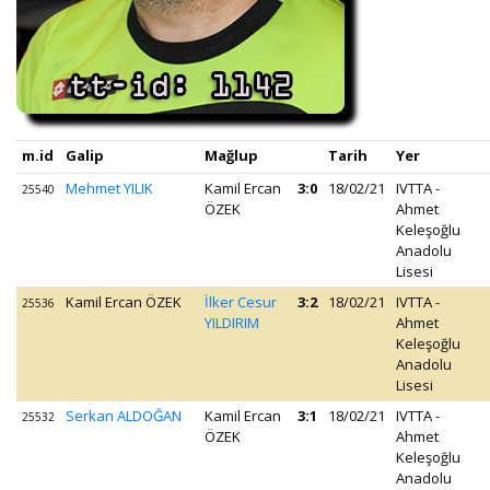
m.id
Galip
Mağlup
Tarih
Yer
Mehmet YILIK
Kamil Ercan
3:0
18/02/21
IVTTA -
25540
ÖZEK
Ahmet
Keleşoğlu
Anadolu
Lisesi
Kamil Ercan ÖZEK
İlker Cesur
3:2
18/02/21
IVTTA -
25536
YILDIRIM
Ahmet
Keleşoğlu
Anadolu
Lisesi
Serkan ALDOĞAN
Kamil Ercan
3:1
18/02/21
IVTTA -
25532
ÖZEK
Ahmet
Keleşoğlu
Anadolu