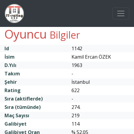
Oyuncu
Bilgiler
Id
1142
İsim
Kamil Ercan ÖZEK
D.Yılı
1963
Takım
-
Şehir
İstanbul
Rating
622
Sıra (aktiflerde)
-
Sıra (tümünde)
274.
Maç Sayısı
219
Galibiyet
114
Galibiyet Oran
% 52.05