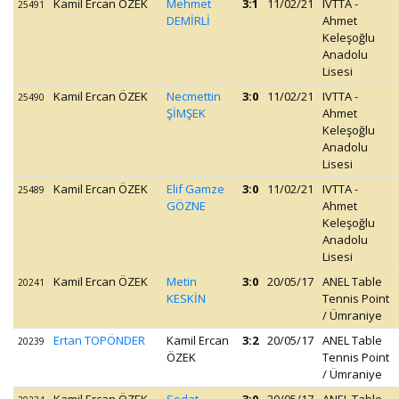
Kamil Ercan ÖZEK
Mehmet
3:1
11/02/21
IVTTA -
25491
DEMİRLİ
Ahmet
Keleşoğlu
Anadolu
Lisesi
Kamil Ercan ÖZEK
Necmettin
3:0
11/02/21
IVTTA -
25490
ŞİMŞEK
Ahmet
Keleşoğlu
Anadolu
Lisesi
Kamil Ercan ÖZEK
Elif Gamze
3:0
11/02/21
IVTTA -
25489
GÖZNE
Ahmet
Keleşoğlu
Anadolu
Lisesi
Kamil Ercan ÖZEK
Metin
3:0
20/05/17
ANEL Table
20241
KESKİN
Tennis Point
/ Ümraniye
Ertan TOPÖNDER
Kamil Ercan
3:2
20/05/17
ANEL Table
20239
ÖZEK
Tennis Point
/ Ümraniye