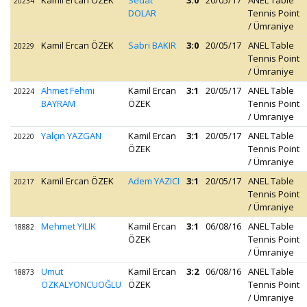
Kamil Ercan ÖZEK
Sedat
3:0
20/05/17
ANEL Table
20234
DOLAR
Tennis Point
/ Ümraniye
Kamil Ercan ÖZEK
Sabri BAKIR
3:0
20/05/17
ANEL Table
20229
Tennis Point
/ Ümraniye
Ahmet Fehmi
Kamil Ercan
3:1
20/05/17
ANEL Table
20224
BAYRAM
ÖZEK
Tennis Point
/ Ümraniye
Yalçın YAZGAN
Kamil Ercan
3:1
20/05/17
ANEL Table
20220
ÖZEK
Tennis Point
/ Ümraniye
Kamil Ercan ÖZEK
Adem YAZICI
3:1
20/05/17
ANEL Table
20217
Tennis Point
/ Ümraniye
Mehmet YILIK
Kamil Ercan
3:1
06/08/16
ANEL Table
18882
ÖZEK
Tennis Point
/ Ümraniye
Umut
Kamil Ercan
3:2
06/08/16
ANEL Table
18873
ÖZKALYONCUOĞLU
ÖZEK
Tennis Point
/ Ümraniye