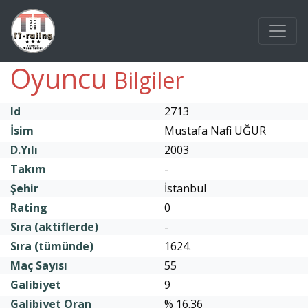
Oyuncu
Bilgiler
Id
2713
İsim
Mustafa Nafi UĞUR
D.Yılı
2003
Takım
-
Şehir
İstanbul
Rating
0
Sıra (aktiflerde)
-
Sıra (tümünde)
1624.
Maç Sayısı
55
Galibiyet
9
Galibiyet Oran
% 16.36