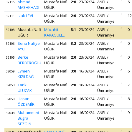
Ahmad
Mustafa Nafi
2:0
23/02/24
ANEL /
1
6
32115
MASHKHADI
UĞUR
Ümraniye
Izak LEVI
Mustafa Nafi
2:0
23/02/24
ANEL /
1
12
32111
UĞUR
Ümraniye
Mustafa Nafi
Mücahit
3:1
23/02/24
ANEL /
1
0
32108
UĞUR
KARAGÜLLE
Ümraniye
Sena Nafiye
Mustafa Nafi
3:2
23/02/24
ANEL /
1
0
32106
AYCI
UĞUR
Ümraniye
Berke
Mustafa Nafi
2:0
23/02/24
ANEL /
1
0
32105
BERBEROĞLU
UĞUR
Ümraniye
Eymen
Mustafa Nafi
3:0
16/02/24
ANEL /
2
6
32059
KIZILDAĞ
UĞUR
Ümraniye
Tarık
Mustafa Nafi
2:0
16/02/24
ANEL /
1
7
32053
ULUCAK
UĞUR
Ümraniye
Hasan
Mustafa Nafi
2:0
16/02/24
ANEL /
1
8
32050
ÖZDEMİR
UĞUR
Ümraniye
Muhammed
Mustafa Nafi
2:0
16/02/24
ANEL /
1
9
32048
Buğra
UĞUR
Ümraniye
SEZGİN
1