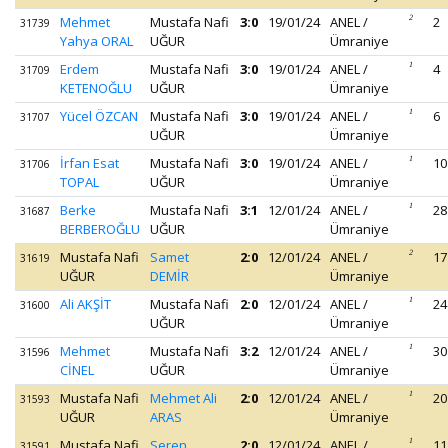
Mehmet
Mustafa Nafi
3:0
19/01/24
ANEL /
2
2
31739
Yahya ORAL
UĞUR
Ümraniye
Erdem
Mustafa Nafi
3:0
19/01/24
ANEL /
1
4
31709
KETENOĞLU
UĞUR
Ümraniye
Yücel ÖZCAN
Mustafa Nafi
3:0
19/01/24
ANEL /
1
6
31707
UĞUR
Ümraniye
İrfan Esat
Mustafa Nafi
3:0
19/01/24
ANEL /
1
10
31706
TOPAL
UĞUR
Ümraniye
Berke
Mustafa Nafi
3:1
12/01/24
ANEL /
1
28
31687
BERBEROĞLU
UĞUR
Ümraniye
Mustafa Nafi
Samet
2:0
12/01/24
ANEL /
2
17
31619
UĞUR
DEMİR
Ümraniye
Ali AKŞİT
Mustafa Nafi
2:0
12/01/24
ANEL /
1
24
31600
UĞUR
Ümraniye
Mehmet
Mustafa Nafi
3:2
12/01/24
ANEL /
1
30
31596
CİNEL
UĞUR
Ümraniye
Mustafa Nafi
Mehmet Ali
2:0
12/01/24
ANEL /
1
20
31593
UĞUR
ARAS
Ümraniye
Mustafa Nafi
Seren
2:0
12/01/24
ANEL /
1
11
31591