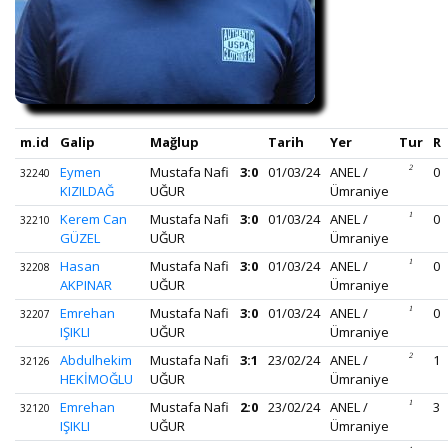
m.id
Galip
Mağlup
Tarih
Yer
Tur
R
Eymen
Mustafa Nafi
3:0
01/03/24
ANEL /
2
0
32240
KIZILDAĞ
UĞUR
Ümraniye
Kerem Can
Mustafa Nafi
3:0
01/03/24
ANEL /
1
0
32210
GÜZEL
UĞUR
Ümraniye
Hasan
Mustafa Nafi
3:0
01/03/24
ANEL /
1
0
32208
AKPINAR
UĞUR
Ümraniye
Emrehan
Mustafa Nafi
3:0
01/03/24
ANEL /
1
0
32207
IŞIKLI
UĞUR
Ümraniye
Abdulhekim
Mustafa Nafi
3:1
23/02/24
ANEL /
2
1
32126
HEKİMOĞLU
UĞUR
Ümraniye
Emrehan
Mustafa Nafi
2:0
23/02/24
ANEL /
1
3
32120
IŞIKLI
UĞUR
Ümraniye