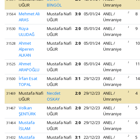
UĞUR
BİNGÖL
Ümraniye
Mehmet Ali
Mustafa Nafi
3:0
05/01/24
ANEL /
2
8
31564
ARAS
UĞUR
Ümraniye
Rüya
Mustafa Nafi
2:0
05/01/24
ANEL /
1
9
31530
ULUDAĞ
UĞUR
Ümraniye
Ahmet
Mustafa Nafi
2:0
05/01/24
ANEL /
1
10
31528
Alperen
UĞUR
Ümraniye
ALKAN
Ahmet
Mustafa Nafi
2:0
05/01/24
ANEL /
1
11
31525
ARAPOĞLU
UĞUR
Ümraniye
İrfan Esat
Mustafa Nafi
3:1
29/12/23
ANEL /
2
14
31500
TOPAL
UĞUR
Ümraniye
Mustafa Nafi
Necdet
2:0
29/12/23
ANEL /
1
4
31469
UĞUR
OSKAY
Ümraniye
Volkan
Mustafa Nafi
2:0
29/12/23
ANEL /
1
5
31467
ŞENTÜRK
UĞUR
Ümraniye
Mustafa
Mustafa Nafi
2:0
29/12/23
ANEL /
1
6
31464
İSLAM
UĞUR
Ümraniye
Mustafa
Mustafa Nafi
3:1
22/12/23
ANEL /
2
5
31432