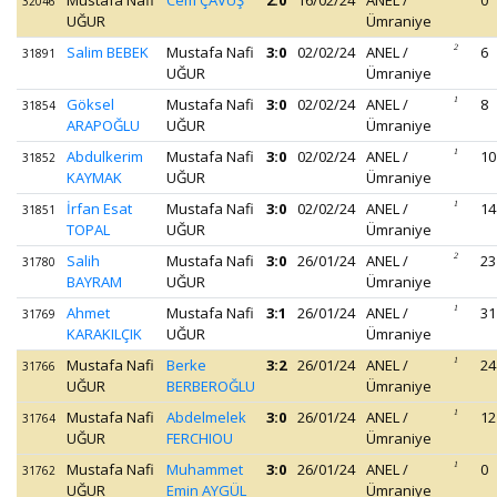
Mustafa Nafi
Cem ÇAVUŞ
2:0
16/02/24
ANEL /
0
32046
UĞUR
Ümraniye
Salim BEBEK
Mustafa Nafi
3:0
02/02/24
ANEL /
2
6
31891
UĞUR
Ümraniye
Göksel
Mustafa Nafi
3:0
02/02/24
ANEL /
1
8
31854
ARAPOĞLU
UĞUR
Ümraniye
Abdulkerim
Mustafa Nafi
3:0
02/02/24
ANEL /
1
10
31852
KAYMAK
UĞUR
Ümraniye
İrfan Esat
Mustafa Nafi
3:0
02/02/24
ANEL /
1
14
31851
TOPAL
UĞUR
Ümraniye
Salih
Mustafa Nafi
3:0
26/01/24
ANEL /
2
23
31780
BAYRAM
UĞUR
Ümraniye
Ahmet
Mustafa Nafi
3:1
26/01/24
ANEL /
1
31
31769
KARAKILÇIK
UĞUR
Ümraniye
Mustafa Nafi
Berke
3:2
26/01/24
ANEL /
1
24
31766
UĞUR
BERBEROĞLU
Ümraniye
Mustafa Nafi
Abdelmelek
3:0
26/01/24
ANEL /
1
12
31764
UĞUR
FERCHIOU
Ümraniye
Mustafa Nafi
Muhammet
3:0
26/01/24
ANEL /
1
0
31762
UĞUR
Emin AYGÜL
Ümraniye