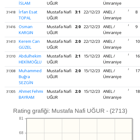
İSLAM
UĞUR
Ümraniye
İrfan Esat
Mustafa Nafi
3:1
22/12/23
ANEL /
1
8
31418
TOPAL
UĞUR
Ümraniye
Osman
Mustafa Nafi
2:0
22/12/23
ANEL /
1
9
31416
KARGIN
UĞUR
Ümraniye
Kerem Can
Mustafa Nafi
2:0
22/12/23
ANEL /
1
10
31413
GÜZEL
UĞUR
Ümraniye
Abdulhekim
Mustafa Nafi
2:1
15/12/23
ANEL /
1
16
31310
HEKİMOĞLU
UĞUR
Ümraniye
Muhammed
Mustafa Nafi
2:0
15/12/23
ANEL /
1
17
31308
Buğra
UĞUR
Ümraniye
SEZGİN
Ahmet Fehmi
Mustafa Nafi
2:0
15/12/23
ANEL /
1
18
31305
BAYRAM
UĞUR
Ümraniye
Rating grafiği: Mustafa Nafi UĞUR - (2713)
81
68