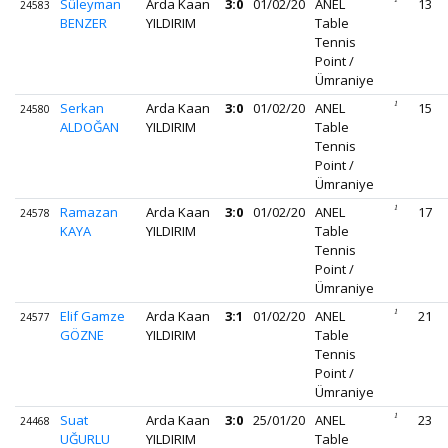
Süleyman
Arda Kaan
3:0
01/02/20
ANEL
13
24583
BENZER
YILDIRIM
Table
Tennis
Point /
Ümraniye
Serkan
Arda Kaan
3:0
01/02/20
ANEL
1
15
24580
ALDOĞAN
YILDIRIM
Table
Tennis
Point /
Ümraniye
Ramazan
Arda Kaan
3:0
01/02/20
ANEL
1
17
24578
KAYA
YILDIRIM
Table
Tennis
Point /
Ümraniye
Elif Gamze
Arda Kaan
3:1
01/02/20
ANEL
1
21
24577
GÖZNE
YILDIRIM
Table
Tennis
Point /
Ümraniye
Suat
Arda Kaan
3:0
25/01/20
ANEL
1
23
24468
UĞURLU
YILDIRIM
Table