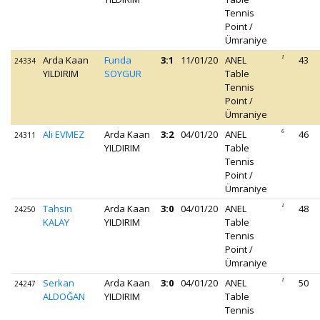
Tennis
Point /
Ümraniye
Arda Kaan
Funda
3:1
11/01/20
ANEL
1
43
24334
YILDIRIM
SOYGUR
Table
Tennis
Point /
Ümraniye
Ali EVMEZ
Arda Kaan
3:2
04/01/20
ANEL
6
46
24311
YILDIRIM
Table
Tennis
Point /
Ümraniye
Tahsin
Arda Kaan
3:0
04/01/20
ANEL
1
48
24250
KALAY
YILDIRIM
Table
Tennis
Point /
Ümraniye
Serkan
Arda Kaan
3:0
04/01/20
ANEL
1
50
24247
ALDOĞAN
YILDIRIM
Table
Tennis