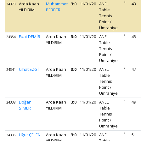
Arda Kaan
Muhammet
3:0
11/01/20
ANEL
6
43
24373
YILDIRIM
BERBER
Table
Tennis
Point /
Ümraniye
Fuat DEMİR
Arda Kaan
3:0
11/01/20
ANEL
2
45
24354
YILDIRIM
Table
Tennis
Point /
Ümraniye
Cihat EZGİ
Arda Kaan
3:0
11/01/20
ANEL
1
47
24341
YILDIRIM
Table
Tennis
Point /
Ümraniye
Doğan
Arda Kaan
3:0
11/01/20
ANEL
1
49
24338
SİMER
YILDIRIM
Table
Tennis
Point /
Ümraniye
Uğur ÇELEN
Arda Kaan
3:0
11/01/20
ANEL
1
51
24336
YILDIRIM
Table