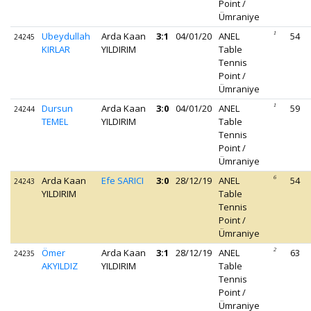
Point /
Ümraniye
Ubeydullah
Arda Kaan
3:1
04/01/20
ANEL
1
54
24245
KIRLAR
YILDIRIM
Table
Tennis
Point /
Ümraniye
Dursun
Arda Kaan
3:0
04/01/20
ANEL
1
59
24244
TEMEL
YILDIRIM
Table
Tennis
Point /
Ümraniye
Arda Kaan
Efe SARICI
3:0
28/12/19
ANEL
6
54
24243
YILDIRIM
Table
Tennis
Point /
Ümraniye
Ömer
Arda Kaan
3:1
28/12/19
ANEL
2
63
24235
AKYILDIZ
YILDIRIM
Table
Tennis
Point /
Ümraniye