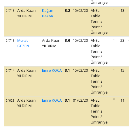
Ümraniye
Arda Kaan
Kağan
3:2
15/02/20
ANEL
1
13
24716
YILDIRIM
BAYAR
Table
Tennis
Point /
Ümraniye
Murat
Arda Kaan
3:0
15/02/20
ANEL
1
23
24715
GEZEN
YILDIRIM
Table
Tennis
Point /
Ümraniye
Arda Kaan
Emre KOCA
3:1
15/02/20
ANEL
1
15
24714
YILDIRIM
Table
Tennis
Point /
Ümraniye
Arda Kaan
Emre KOCA
3:1
01/02/20
ANEL
6
11
24628
YILDIRIM
Table
Tennis
Point /
Ümraniye
1