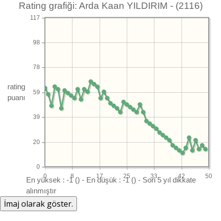
Rating grafiği: Arda Kaan YILDIRIM - (2116)
117
98
78
rating
59
puanı
39
20
0
0
8
17
25
33
42
50
En yüksek : -1 () - En düşük : -1 () - Son 5 yıl dikkate
alınmıştır