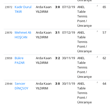
Ümraniye
Kadir Durul
Arda Kaan
3:0
07/12/19
ANEL
1
65
23972
TIKIR
YILDIRIM
Table
Tennis
Point /
Ümraniye
Mehmet Ali
Arda Kaan
3:1
07/12/19
ANEL
1
57
23970
HOŞCAN
YILDIRIM
Table
Tennis
Point /
Ümraniye
Bükre
Arda Kaan
3:2
30/11/19
ANEL
2
62
23959
PAZAR
YILDIRIM
Table
Tennis
Point /
Ümraniye
Sencer
Arda Kaan
3:0
30/11/19
ANEL
1
64
23944
DİNÇSOY
YILDIRIM
Table
Tennis
Point /
Ümraniye