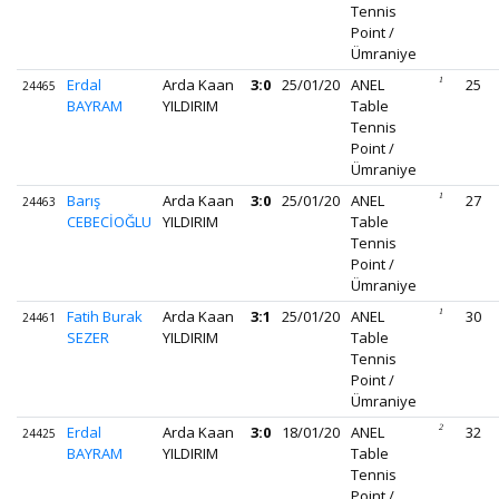
Tennis
Point /
Ümraniye
Erdal
Arda Kaan
3:0
25/01/20
ANEL
1
25
24465
BAYRAM
YILDIRIM
Table
Tennis
Point /
Ümraniye
Barış
Arda Kaan
3:0
25/01/20
ANEL
1
27
24463
CEBECİOĞLU
YILDIRIM
Table
Tennis
Point /
Ümraniye
Fatih Burak
Arda Kaan
3:1
25/01/20
ANEL
1
30
24461
SEZER
YILDIRIM
Table
Tennis
Point /
Ümraniye
Erdal
Arda Kaan
3:0
18/01/20
ANEL
2
32
24425
BAYRAM
YILDIRIM
Table
Tennis
Point /