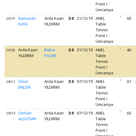
Point /
Ümraniye
Ramazan
Arda Kaan
3:0
21/12/19
ANEL
1
60
24137
KAYA
YILDIRIM
Table
Tennis
Point /
Ümraniye
Arda Kaan
Bükre
3:0
21/12/19
ANEL
1
46
24136
YILDIRIM
PAZAR
Table
Tennis
Point /
Ümraniye
Ömer
Arda Kaan
3:0
07/12/19
ANEL
2
61
24012
BALDIK
YILDIRIM
Table
Tennis
Point /
Ümraniye
Serkan
Arda Kaan
3:0
07/12/19
ANEL
1
63
23974
ALDOĞAN
YILDIRIM
Table
Tennis
Point /