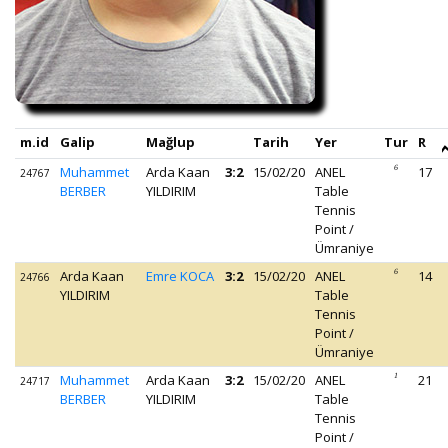
m.id
Galip
Mağlup
Tarih
Yer
Tur
R
Muhammet
Arda Kaan
3:2
15/02/20
ANEL
6
17
24767
BERBER
YILDIRIM
Table
Tennis
Point /
Ümraniye
Arda Kaan
Emre KOCA
3:2
15/02/20
ANEL
6
14
24766
YILDIRIM
Table
Tennis
Point /
Ümraniye
Muhammet
Arda Kaan
3:2
15/02/20
ANEL
1
21
24717
BERBER
YILDIRIM
Table
Tennis
Point /