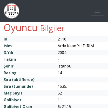
Oyuncu
Bilgiler
Id
2116
İsim
Arda Kaan YILDIRIM
D.Yılı
2004
Takım
-
Şehir
İstanbul
Rating
14
Sıra (aktiflerde)
-
Sıra (tümünde)
1535.
Maç Sayısı
52
Galibiyet
11
Galibiyet Oran
% 21.15