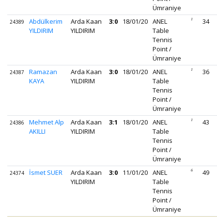
Ümraniye
Abdülkerim
Arda Kaan
3:0
18/01/20
ANEL
1
34
24389
YILDIRIM
YILDIRIM
Table
Tennis
Point /
Ümraniye
Ramazan
Arda Kaan
3:0
18/01/20
ANEL
1
36
24387
KAYA
YILDIRIM
Table
Tennis
Point /
Ümraniye
Mehmet Alp
Arda Kaan
3:1
18/01/20
ANEL
1
43
24386
AKILLI
YILDIRIM
Table
Tennis
Point /
Ümraniye
İsmet SUER
Arda Kaan
3:0
11/01/20
ANEL
6
49
24374
YILDIRIM
Table
Tennis
Point /
Ümraniye