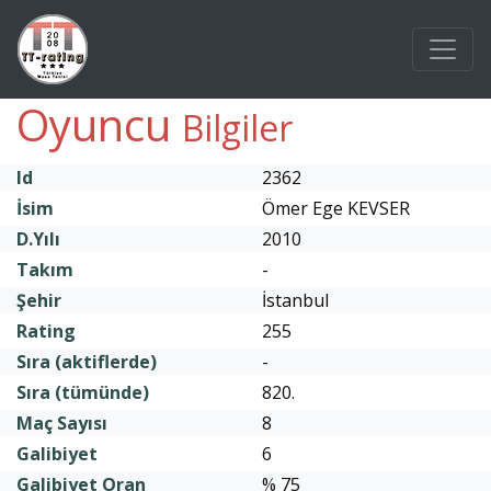
Oyuncu
Bilgiler
Id
2362
İsim
Ömer Ege KEVSER
D.Yılı
2010
Takım
-
Şehir
İstanbul
Rating
255
Sıra (aktiflerde)
-
Sıra (tümünde)
820.
Maç Sayısı
8
Galibiyet
6
Galibiyet Oran
% 75