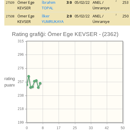
Ömer Ege
İbrahim
3:0
05/02/22
ANEL /
1
253
27509
KEVSER
TOPAL
Ümraniye
Ömer Ege
İlker
2:0
05/02/22
ANEL /
1
250
27508
KEVSER
YUMRUKAYA
Ümraniye
Rating grafiği: Ömer Ege KEVSER - (2362)
315
296
276
rating
257
puanı
238
218
199
0
8
17
25
33
42
50