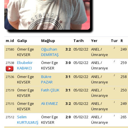
m.id
Galip
Mağlup
Tarih
Yer
Tur
R
Ömer Ege
Oğuzhan
3:2
05/02/22
ANEL /
2
249
27580
KEVSER
DEMİRTAŞ
Ümraniye
Ebubekir
Ömer Ege
3:0
05/02/22
ANEL /
2
259
27538
KABAKCI
KEVSER
Ümraniye
Ömer Ege
Bükre
3:1
05/02/22
ANEL /
2
258
27536
KEVSER
PAZAR
Ümraniye
Ömer Ege
Fatih ÇELIK
3:1
05/02/22
ANEL /
1
250
27519
KEVSER
Ümraniye
Ömer Ege
Ali EVMEZ
3:2
05/02/22
ANEL /
1
249
27515
KEVSER
Ümraniye
Selim
Ömer Ege
2:0
05/02/22
ANEL /
1
265
27512
KURTULMUŞ
KEVSER
Ümraniye